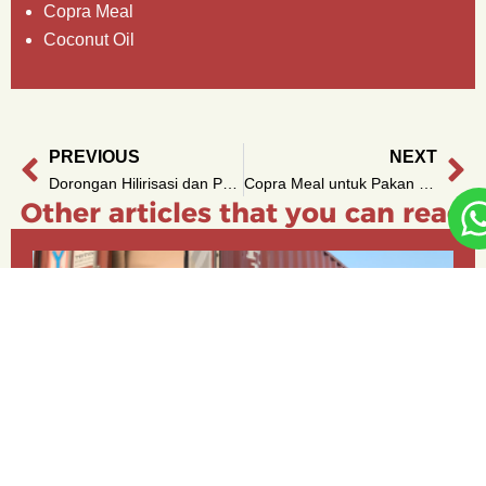
Copra Meal
Coconut Oil
PREVIOUS
NEXT
Prev
Ne
Dorongan Hilirisasi dan Potensi Penghentian Ekspor Kelapa Bulat: Apa Dampaknya bagi Eksportir?
Copra Meal untuk Pakan Ternak: Solusi Nutrisi dari Alam
Other articles that you can read
What to Look for in a Desiccated Coconut